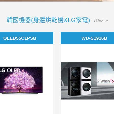
韓國機器(身體烘乾機&LG家電)
/
P
roduct
OLED55C1PSB
WD-S1916B