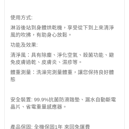
使用方式
:
淋浴後站到身體烘乾機，享受從下到上來清淨
風的吹拂，有助身心放鬆。
功能及效果
:
清淨風：具有除塵、淨化空氣、殺菌功能、避
免皮膚過乾、皮膚炎、濕疹等。
體重測量：洗澡完測量體重，讓您保持良好體
態
安全裝置
: 99.9%
抗菌防滑踏墊、漏水自動斷電
晶片、省電重量感應器。
產品保固
:
全機保固
1
年 來回免運費