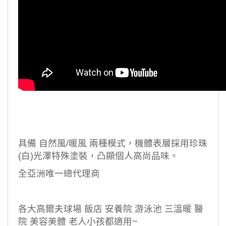
具備 自然風
/
暖風 兩種模式，機體表層採用珍珠
(
白
)
光澤特殊塗裝，凸顯個人高尚品味。
全亞洲唯一總代理商
各大高爾夫球場 飯店 安養院 游泳池 三溫暖 醫
院 美容美體 老人小孩都適用
~